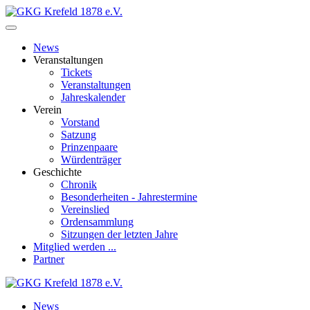
News
Veranstal­tungen
Tickets
Veranstal­tungen
Jahres­kalender
Verein
Vorstand
Satzung
Prinzenpaare
Würdenträger
Geschichte
Chronik
Besonder­heiten - Jahres­termine
Vereinslied
Orden­sammlung
Sitzungen der letzten Jahre
Mitglied werden ...
Partner
News