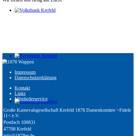
Impressum
Daten­schutz­erklärung
Kontakt
Links
Mitglieder­service
Große Karnevalsgesellschaft Krefeld 1878 Damenkomitee >Fidele
11< e.V.
Postfach 100831
47708 Krefeld
info@1878er.de