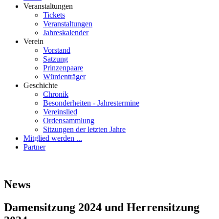
Veranstal­tungen
Tickets
Veranstal­tungen
Jahres­kalender
Verein
Vorstand
Satzung
Prinzenpaare
Würdenträger
Geschichte
Chronik
Besonder­heiten - Jahres­termine
Vereinslied
Orden­sammlung
Sitzungen der letzten Jahre
Mitglied werden ...
Partner
News
Damensitzung 2024 und Herrensitzung